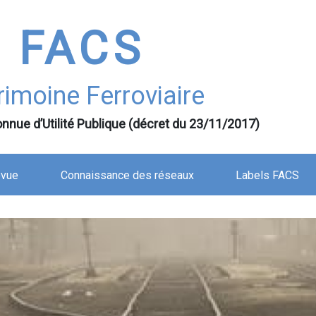
FACS
rimoine Ferroviaire
nnue d’Utilité Publique (décret du 23/11/2017)
evue
Connaissance des réseaux
Labels FACS