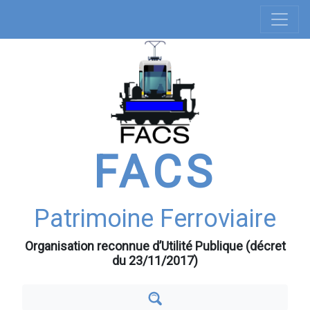
Navigation
Aller
au
principale
contenu
principal
FACS
Patrimoine Ferroviaire
Organisation reconnue d’Utilité Publique (décret
du 23/11/2017)