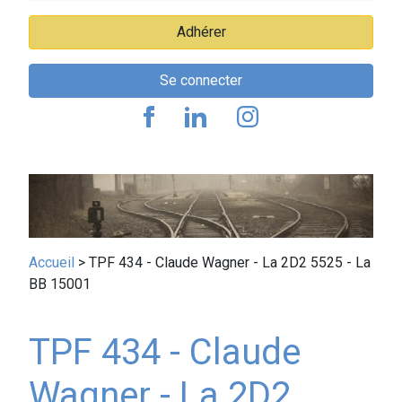
Adhérer
Se connecter
Fil
Accueil
TPF 434 - Claude Wagner - La 2D2 5525 - La
BB 15001
d'Ariane
TPF 434 - Claude
Wagner - La 2D2