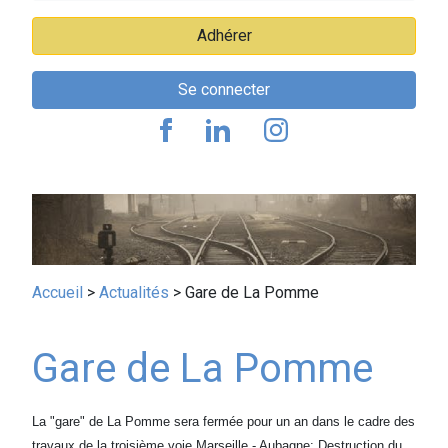
Adhérer
Se connecter
Fil
Accueil
Actualités
Gare de La Pomme
d'Ariane
Gare de La Pomme
La "gare" de La Pomme sera fermée pour un an dans le cadre des
travaux de la troisième voie Marseille - Aubagne: Destruction du