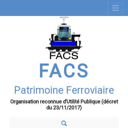
Navigation
Aller
au
principale
contenu
principal
FACS
Patrimoine Ferroviaire
Organisation reconnue d’Utilité Publique (décret
du 23/11/2017)